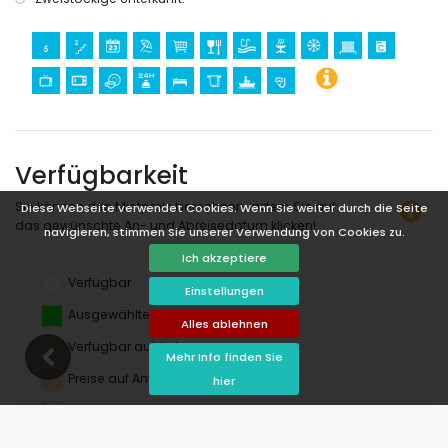
Verfügbarkeit
Sie können den Mietpreis berechnen, indem Sie auf
Diese Webseite verwendet Cookies. Wenn Sie weiter durch die Seite
das gewünschte An- und Abreisedatum klicken!
navigieren, stimmen Sie unserer Verwendung von Cookies zu.
Ich akzeptiere
Verfügbar
Einstellungen
Ausgewählte Termine
Alles ablehnen
Verfügbar auf Anfrage
Mehr Info finden Sie
Preise auf Anfrage
hier
Ankunft nicht erlaubt
Abreise nicht erlaubt