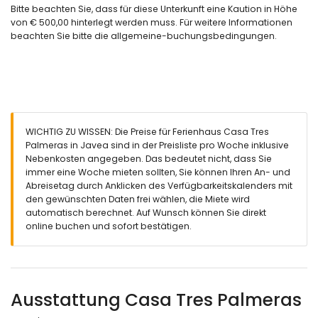
Föhn
Bitte beachten Sie, dass für diese Unterkunft eine Kaution in Höhe
von € 500,00 hinterlegt werden muss. Für weitere Informationen
Außenbereich der Villa
beachten Sie bitte die allgemeine-buchungsbedingungen.
privater Pool
2 Terrassen
Grill
Außen-Sitzbereich und Außen-Essbereich
Weitere Informationen
WICHTIG ZU WISSEN: Die Preise für Ferienhaus Casa Tres
nächste Stadt innerhalb von 5 Kilometern von der Villa
Palmeras in Javea sind in der Preisliste pro Woche inklusive
nächster Strand: Granadella-Strand (innerhalb von 4
Nebenkosten angegeben. Das bedeutet nicht, dass Sie
Kilometern von der Villa)
immer eine Woche mieten sollten, Sie können Ihren An- und
nächster Hafen: Hafen von Javea (innerhalb von 10
Abreisetag durch Anklicken des Verfügbarkeitskalenders mit
Kilometern von der Villa)
den gewünschten Daten frei wählen, die Miete wird
nächster Flughafen: Alicante (innerhalb von 100 Kilometern
automatisch berechnet. Auf Wunsch können Sie direkt
von der Villa)
online buchen und sofort bestätigen.
zweitnächster Flughafen: Valencia (über 100 Kilometer)
Haustiere sind nicht erlaubt
Die Unterkunft ist sehr geeignet für Familien mit Kindern
Ausstattung und Dienstleistungen, die im Mietpreis der Villa
Ausstattung Casa Tres Palmeras
enthalten sind