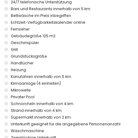
Staubsauger und Bügeleisen mit Bügelbrett
24/7 telefonische Unterstützung
Bettwäsche und Handtücher
Bars und Restaurants innerhalb von 5 km.
24-Stunden-Notdienst
Bettwäsche im Preis inbegriffen
mit Klimaanlage
Echtzeit-Verfügbarkeitskalender online
Ausstattung und Dienstleistungen gegen Aufpreis
Fernseher
Gebäudegröße 125 m2.
Heizung
Geschirrspüler
Unterhaltung und Freizeitaktivitäten für Ihren Urlaub in
Grill
Javea, Costa Blanca
Grundstücksgröße
Handtücher
Diskothek, Nachtclub und Bar (innerhalb von 5 Kilometern
Heizung
vom Haus)
Kanufahren innerhalb von 5 km.
Sehenswürdigkeiten und Kultur in Javea, Costa Blanca
Klimaanlage (4 einheiten)
Mikrowelle
Museum, Kirche und historischer Ort (innerhalb von 5
Kilometern von der Unterkunft)
Privater Pool
Schnorcheln innerhalb von 4 km.
Sport
Strand innerhalb von 4 km.
Kanu fahren und Schnorcheln (innerhalb von 5 Kilometern
Supermarkt innerhalb von 2 km.
von der Villa)
Unterkunft geeignet für die angegebene Personenanzahl.
Tennis und Golf (innerhalb von 10 Kilometern von der Villa)
Waschmaschine
Zweistöckige Unterkunft.