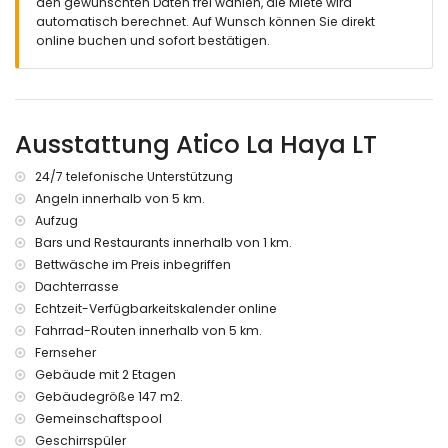
den gewünschten Daten frei wählen, die Miete wird
Elektrische Rolladen
automatisch berechnet. Auf Wunsch können Sie direkt
online buchen und sofort bestätigen.
Ausstattung Atico La Haya LT
24/7 telefonische Unterstützung
Angeln innerhalb von 5 km.
Aufzug
Bars und Restaurants innerhalb von 1 km.
Bettwäsche im Preis inbegriffen
Dachterrasse
Echtzeit-Verfügbarkeitskalender online
Fahrrad-Routen innerhalb von 5 km.
Fernseher
Gebäude mit 2 Etagen
Gebäudegröße 147 m2.
Gemeinschaftspool
Geschirrspüler