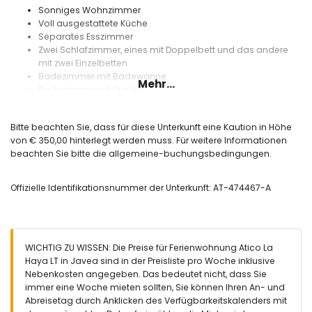
Sonniges Wohnzimmer
Voll ausgestattete Küche
Separates Esszimmer
Zwei Schlafzimmer, eines mit Doppelbett und das andere
mit zwei Einzelbetten
Badezimmer mit Badewanne
Mehr...
Badezimmer mit Dusche
Schöne Terrasse zum Essen im Freien
Obergeschoss
:
Bitte beachten Sie, dass für diese Unterkunft eine Kaution in Höhe
von € 350,00 hinterlegt werden muss. Für weitere Informationen
Schlafzimmer mit Doppelbett und Bad en Suite mit Dusche
beachten Sie bitte die allgemeine-buchungsbedingungen.
Große Dachterrasse mit Sitzecke und Sonnenliegen
Der Gemeinschaftskomplex:
Offizielle Identifikationsnummer der Unterkunft: AT-474467-A
Gemeinschaftspool mit Außenduschen
Kinderspielplatz
Ausstattung:
WICHTIG ZU WISSEN: Die Preise für Ferienwohnung Atico La
Haya LT in Javea sind in der Preisliste pro Woche inklusive
Stellplatz in der Gemeinschaftsgarage
Nebenkosten angegeben. Das bedeutet nicht, dass Sie
Zentrale Klimaanlage im gesamten Appartement
immer eine Woche mieten sollten, Sie können Ihren An- und
Zentral Heizung und Fußbodenheizung in den Badezimmern
Abreisetag durch Anklicken des Verfügbarkeitskalenders mit
Aufzug im Gebäude