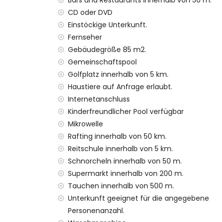
Bars und Restaurants innerhalb von 50 m.
Die Unterkunft ist sehr gut für Familien m
CD oder DVD
Ausstattung und Dienstleistungen, die im 
Einstöckige Unterkunft.
Fernseher
Internet (WiFi)
Gebäudegröße 85 m2.
Staubsauger und Bügeleisen mit Bügelbre
Gemeinschaftspool
Bettwäsche und Handtücher
Rezeptionsservice und 24-Stunden-Notdi
Golfplatz innerhalb von 5 km.
wöchentlicher Reinigungsservice
Haustiere auf Anfrage erlaubt.
Internetanschluss
Ausstattung und Dienstleistungen gegen A
Kinderfreundlicher Pool verfügbar
Wäscheservice
Mikrowelle
Heizung und Klimaanlage
Rafting innerhalb von 50 km.
Babybett/Kinderbett (auf Anfrage)
Reitschule innerhalb von 5 km.
Unterhaltung und Freizeitaktivitäten für I
Schnorcheln innerhalb von 50 m.
Supermarkt innerhalb von 200 m.
Disco, Nachtclub, Bar und Promenade (Ar
Tauchen innerhalb von 500 m.
Sehenswürdigkeiten und Kultur in Javea, 
Unterkunft geeignet für die angegebene
Personenanzahl.
Museum, Kirche, Ruine und historischer O