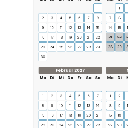
1
1
2
3
4
5
6
7
8
7
8
9
10
11
12
13
14
15
14
15
21
22
16
17
18
19
20
21
22
28
29
23
24
25
26
27
28
29
30
Februar 2027
Mo
Di
Mi
Do
Fr
Sa
So
Mo
Di
1
2
3
4
5
6
7
1
2
8
9
10
11
12
13
14
8
9
15
16
17
18
19
20
21
15
16
22
23
24
25
26
27
28
22
23