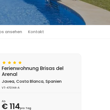
os ansehen
Kontakt
Ferienwohnung Brisas del
Arenal
Javea, Costa Blanca, Spanien
VT-470144-A
Ab
€ 114
pro Tag