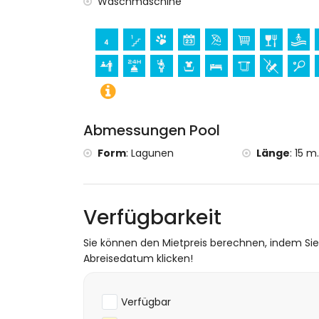
Waschmaschine
Schloss (innerhalb von 25 Kilometern von
Sport
Tennis, Kajakfahren, Tauchen, Schnorche
vom Apartment)
Golf (Javea), Reiten, Radfahren und Ang
Mountainbiking (innerhalb von 10 Kilom
Rafting (innerhalb von 50 Kilometern v
Abmessungen Pool
Form
:
Lagunen
Länge
:
15 m.
Verfügbarkeit
Sie können den Mietpreis berechnen, indem Si
Abreisedatum klicken!
Verfügbar