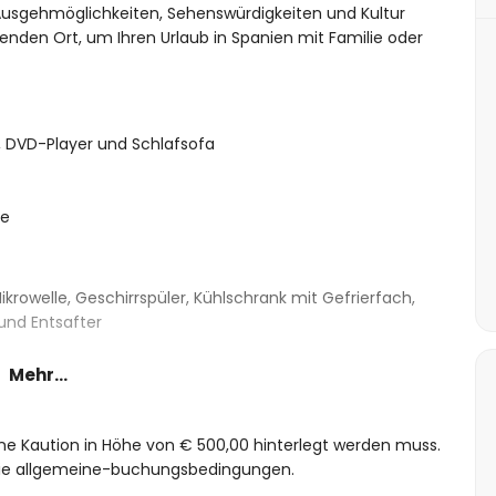
 Ausgehmöglichkeiten, Sehenswürdigkeiten und Kultur
den Ort, um Ihren Urlaub in Spanien mit Familie oder
 DVD-Player und Schlafsofa
ne
ikrowelle, Geschirrspüler, Kühlschrank mit Gefrierfach,
und Entsafter
Mehr...
ett und eigenem Bad
elbetten
eine Kaution in Höhe von € 500,00 hinterlegt werden muss.
und WC
 die allgemeine-buchungsbedingungen.
nne und WC