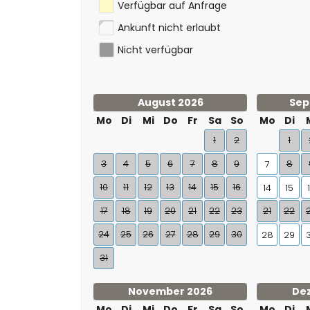
Verfügbar auf Anfrage
Ankunft nicht erlaubt
Nicht verfügbar
August 2026
Sep
Mo
Di
Mi
Do
Fr
Sa
So
Mo
Di
1
2
1
3
4
5
6
7
8
9
8
7
10
11
12
13
14
15
16
14
15
17
18
19
20
21
22
23
21
22
24
25
26
27
28
29
30
28
29
31
November 2026
De
Mo
Di
Mi
Do
Fr
Sa
So
Mo
Di