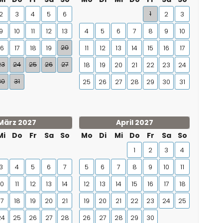
1
2
3
4
5
6
2
3
9
10
11
12
13
4
5
6
7
8
9
10
20
16
17
18
19
11
12
13
14
15
16
17
23
24
25
26
27
18
19
20
21
22
23
24
30
31
25
26
27
28
29
30
31
März 2027
April 2027
Mi
Do
Fr
Sa
So
Mo
Di
Mi
Do
Fr
Sa
So
1
2
3
4
3
4
5
6
7
5
6
7
8
9
10
11
10
11
12
13
14
12
13
14
15
16
17
18
17
18
19
20
21
19
20
21
22
23
24
25
24
25
26
27
28
26
27
28
29
30