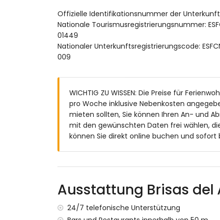
Außenbereich des Apartments
Offizielle Identifikationsnummer der Unterkun
Nationale Tourismusregistrierungsnummer:
eingezäuntes Grundstück
01449
lagunenförmiger Gemeinschaftspool mit
Nationaler Unterkunftsregistrierungscode:
Kinderschwimmingpool
009
Gemeinschaftsgarten mit Rasen, Kies u
überdachte Terrasse
Außendusche
Außen-Sitzbereich und Außen-Essbereic
WICHTIG ZU WISSEN: Die Preise für Ferienwohnu
Gemeinschaftsgarage
pro Woche inklusive Nebenkosten angegebe
mieten sollten, Sie können Ihren An- und A
Weitere Informationen
mit den gewünschten Daten frei wählen, di
können Sie direkt online buchen und sofort 
Nächste Stadt innerhalb von 3 Kilomete
Nächster Strand: Arenal Javea (innerha
Nächster Hafen: Javea (innerhalb von 5
Nächster Flughafen: Alicante (innerhalb
Zweitnächster Flughafen: Valencia (> 100
Ausstattung Brisas del 
Öffentliche Verkehrsmittel in der Nähe: B
Rauchen nicht erlaubt
24/7 telefonische Unterstützung
Bitte anfragen, ob Haustiere erlaubt sind