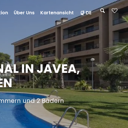
tion
Über Uns
Kartenansicht
DE
AL IN JAVEA,
EN
zimmern und 2 Bädern