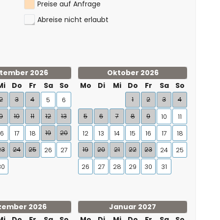
Preise auf Anfrage
Abreise nicht erlaubt
tember 2026
Oktober 2026
Mi
Do
Fr
Sa
So
Mo
Di
Mi
Do
Fr
Sa
So
2
3
4
1
2
3
4
5
6
9
10
11
12
13
5
6
7
8
9
10
11
19
20
16
17
18
12
13
14
15
16
17
18
23
24
25
19
20
21
22
23
26
27
24
25
30
26
27
28
29
30
31
zember 2026
Januar 2027
Mi
Do
Fr
Sa
So
Mo
Di
Mi
Do
Fr
Sa
So