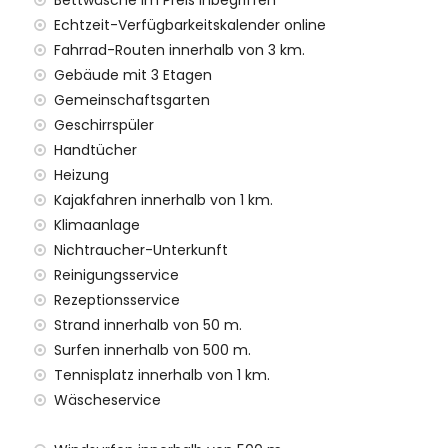
Bettwäsche im Preis inbegriffen
it Kindern geeignet
Echtzeit-Verfügbarkeitskalender online
Mietpreis des Apartments enthalten sind
Fahrrad-Routen innerhalb von 3 km.
Gebäude mit 3 Etagen
Gemeinschaftsgarten
tt
Geschirrspüler
enst
Handtücher
Heizung
Kajakfahren innerhalb von 1 km.
ufpreis
Klimaanlage
Nichtraucher-Unterkunft
Reinigungsservice
Rezeptionsservice
hren Urlaub in Javea, Costa Blanca
Strand innerhalb von 50 m.
Surfen innerhalb von 500 m.
enal Boulevard) (innerhalb von 500 Metern vom Haus)
Tennisplatz innerhalb von 1 km.
Costa Blanca
Wäscheservice
rt (innerhalb von 5 Kilometern von der Unterkunft)