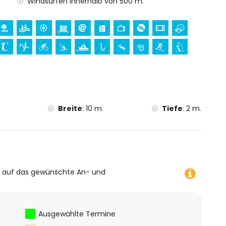
Windsurfen innerhalb von 500 m.
 der Unterkunft)
ln, Surfen und Windsurfen (innerhalb von 1000 Metern
eln (innerhalb von 5 Kilometern vom Apartment)
etern vom Apartment)
om Apartment)
Breite
:
10 m.
Tiefe
:
2 m.
e auf das gewünschte An- und
Ausgewählte Termine