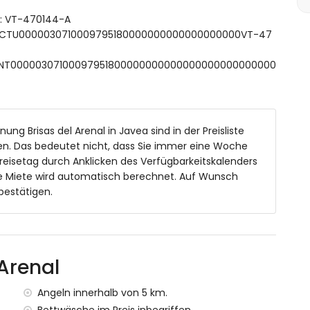
ft: VT-470144-A
 ESFCTU0000030710009795180000000000000000000VT-47
 den Maßen 15m x 10m und 2m Tiefe
 ESFCNT00000307100097951800000000000000000000000000
nd Bäumen
h
ng Brisas del Arenal in Javea sind in der Preisliste
n. Das bedeutet nicht, dass Sie immer eine Woche
breisetag durch Anklicken des Verfügbarkeitskalenders
e Miete wird automatisch berechnet. Auf Wunsch
bestätigen.
rn vom Apartment
lb von 50 Metern vom Apartment)
 Kilometern vom Apartment)
 von 100 Kilometern vom Apartment)
 Kilometer)
Arenal
us innerhalb von 1000 Metern
Angeln innerhalb von 5 km.