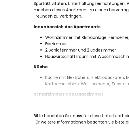
Sportaktivitäten, Unterhaltungseinrichtungen,
machen dieses Apartment zu einem hervorragen
Freunden zu verbringen.
Innenbereich des Apartments
Wohnzimmer mit Klimaanlage, Fernseher,
Esszimmer
2 Schlafzimmer und 2 Badezimmer
Hauswirtschaftsraum mit Waschmaschi
Küche
Küche mit Elektroherd, Elektrobackofen, M
Kaffeemaschine, Wasserkocher, Toaster 
Schlafzimmer und Badezimmer
Schlafzimmer mit Klimaanlage, Doppelb
Schlafzimmer mit Klimaanlage und 2 Einz
Bitte beachten Sie, dass für diese Unterkunft 
Eigenes Bad mit Waschbecken, Dusche 
Für weitere Informationen beachten Sie bitte
Badezimmer mit Waschbecken, Badewa