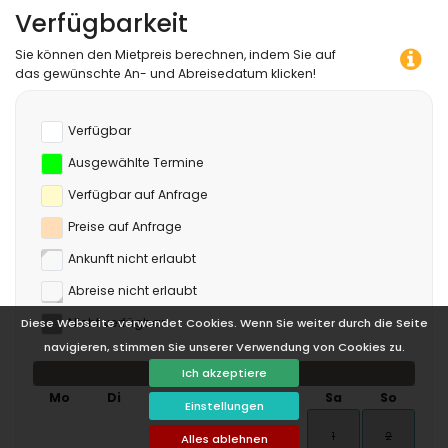
Verfügbarkeit
Sie können den Mietpreis berechnen, indem Sie auf
das gewünschte An- und Abreisedatum klicken!
Verfügbar
Ausgewählte Termine
Verfügbar auf Anfrage
Preise auf Anfrage
Ankunft nicht erlaubt
Abreise nicht erlaubt
Nicht verfügbar
Diese Webseite verwendet Cookies. Wenn Sie weiter durch die Seite
navigieren, stimmen Sie unserer Verwendung von Cookies zu.
Ich akzeptiere
August 2026
Mo
Di
Mi
Do
Fr
Sa
So
Einstellungen
1
2
Alles ablehnen