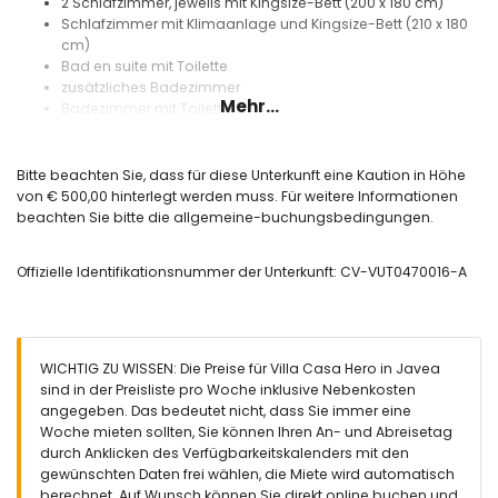
2 Schlafzimmer, jeweils mit Kingsize-Bett (200 x 180 cm)
Schlafzimmer mit Klimaanlage und Kingsize-Bett (210 x 180
cm)
Bad en suite mit Toilette
zusätzliches Badezimmer
Mehr...
Badezimmer mit Toilette
Weitere Informationen
Bitte beachten Sie, dass für diese Unterkunft eine Kaution in Höhe
Haustiere sind nicht erlaubt
von € 500,00 hinterlegt werden muss. Für weitere Informationen
Die Unterkunft ist sehr geeignet für Familien mit Kindern
beachten Sie bitte die allgemeine-buchungsbedingungen.
Ausstattung und Dienstleistungen, die im Mietpreis der Villa
enthalten sind
Offizielle Identifikationsnummer der Unterkunft: CV-VUT0470016-A
Internet (WiFi)
Bügeleisen und Bügelbrett
Ausstattung und Dienstleistungen gegen Aufpreis
WICHTIG ZU WISSEN: Die Preise für Villa Casa Hero in Javea
mit Klimaanlage
sind in der Preisliste pro Woche inklusive Nebenkosten
angegeben. Das bedeutet nicht, dass Sie immer eine
Woche mieten sollten, Sie können Ihren An- und Abreisetag
durch Anklicken des Verfügbarkeitskalenders mit den
gewünschten Daten frei wählen, die Miete wird automatisch
berechnet. Auf Wunsch können Sie direkt online buchen und