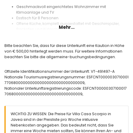
Geschmackvoll eingerichtetes Wohnzimmer mit
Klimaanlage und TV
Esstisch für 8 Personen
Offene Küche, komplett ausgestattet mit Geschirrspüler,
Mehr...
Backofen und Kühlschrank
Badezimmer mit Toilette
Terrassentüren zum überdachten Balkon mit einem weiteren
Bitte beachten Sie, dass für diese Unterkunft eine Kaution in Höhe
Esstisch, um draußen zu frühstücken oder die Aussicht auf
von € 500,00 hinterlegt werden muss. Für weitere Informationen
die Umgebung zu genießen
beachten Sie bitte die allgemeine-buchungsbedingungen.
Erdgeschoss
4 Schlafzimmer, alle mit Doppelbett und Klimaanlage
Offizielle Identifikationsnummer der Unterkunft: VT-491497-A
3 Bäder mit Dusche und Toilette, davon zwei ensuite
Nationale Tourismusregistrierungsnummer: ESFCNT0000030710001
7706800000000000000000000000000009,
Außenbereich
Nationaler Unterkunftsregistrierungscode: ESFCNT00000307100017
706800000000000000000000000000009,
Schöne Terrasse mit privatem Pool, Liegestühlen und
Parasolen
Außenküche mit Gasgrill
Geräumiger Parkplatz für mehrere Autos auf dem
WICHTIG ZU WISSEN: Die Preise für Villa Casa Scorpio in
Grundstück
Javea sind in der Preisliste pro Woche inklusive
Nebenkosten angegeben. Das bedeutet nicht, dass Sie
immer eine Woche mieten sollten, Sie können Ihren An- und