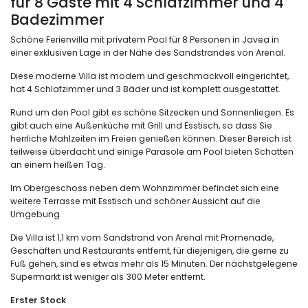
für 8 Gäste mit 4 Schlafzimmer und 4
Badezimmer
Schöne Ferienvilla mit privatem Pool für 8 Personen in Javea in
einer exklusiven Lage in der Nähe des Sandstrandes von Arenal.
Diese moderne Villa ist modern und geschmackvoll eingerichtet,
hat 4 Schlafzimmer und 3 Bäder und ist komplett ausgestattet.
Rund um den Pool gibt es schöne Sitzecken und Sonnenliegen. Es
gibt auch eine Außenküche mit Grill und Esstisch, so dass Sie
herrliche Mahlzeiten im Freien genießen können. Dieser Bereich ist
teilweise überdacht und einige Parasole am Pool bieten Schatten
an einem heißen Tag.
Im Obergeschoss neben dem Wohnzimmer befindet sich eine
weitere Terrasse mit Esstisch und schöner Aussicht auf die
Umgebung.
Die Villa ist 1,1 km vom Sandstrand von Arenal mit Promenade,
Geschäften und Restaurants entfernt, für diejenigen, die gerne zu
Fuß gehen, sind es etwas mehr als 15 Minuten. Der nächstgelegene
Supermarkt ist weniger als 300 Meter entfernt.
Erster Stock