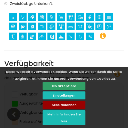
Zweistöckige Unterkunft.
Verfügbarkeit
Diese Webseite verwendet Cookies. Wenn Sie weiter durch die Seite
Sie können den Mietpreis berechnen, indem Sie auf
das gewünschte An- und Abreisedatum klicken!
navigieren, stimmen Sie unserer Verwendung von Cookies zu.
Ich akzeptiere
Verfügbar
Einstellungen
Ausgewählte Termine
Alles ablehnen
Verfügbar auf Anfrage
Mehr Info finden Sie
hier
Preise auf Anfrage