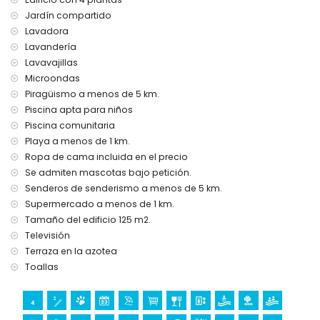
Servicios e instalaciones con
Jardín compartido
coste adicional
Lavadora
Lavandería
Cuna (a petición)
Lavavajillas
Microondas
Trona
Piragüismo a menos de 5 km.
Piscina apta para niños
Piscina comunitaria
Playa a menos de 1 km.
Ropa de cama incluida en el precio
Se admiten mascotas bajo petición.
Senderos de senderismo a menos de 5 km.
Supermercado a menos de 1 km.
Tamaño del edificio 125 m2.
Televisión
Terraza en la azotea
Toallas