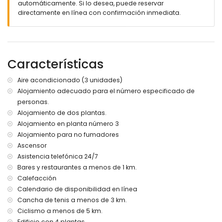
automáticamente. Si lo desea, puede reservar
Jardín comunitario con césped
directamente en línea con confirmación inmediata.
3 terrazas, incluyendo 1 cubierta
Zona exterior con asientos y comedor
Características
Servicios e instalaciones
incluidos
Aire acondicionado (3 unidades)
Alojamiento adecuado para el número especificado de
Aspiradora, escoba, fregona y plancha con tabla de
personas.
planchar
Alojamiento de dos plantas.
Lavadora y lavavajillas disponibles
Alojamiento en planta número 3
Dos juegos de sábanas y toallas, y cuatro toallas de playa.
Alojamiento para no fumadores
Ascensor
Sillas de playa
Asistencia telefónica 24/7
Servicio de emergencias 24 horas
Bares y restaurantes a menos de 1 km.
Calefacción
Puerta de seguridad para escaleras
Calendario de disponibilidad en línea
Suelo radiante y aire acondicionado (solo frío)
Cancha de tenis a menos de 3 km.
Ciclismo a menos de 5 km.
Manta ignífuga
Edificio con 4 plantas