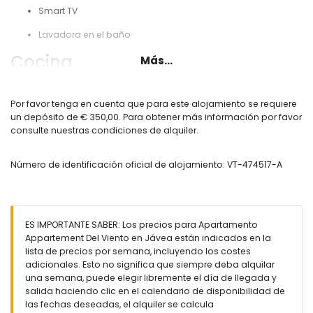
Smart TV
Lavadora en el baño
Cocina
Más...
Cocina abierta con placa de inducción, nevera con
congelador, horno eléctrico, microondas, lavavajillas,
Por favor tenga en cuenta que para este alojamiento se requiere
cafetera Nespresso, hervidor, batidora, sandwichera,
un depósito de € 350,00. Para obtener más información por favor
tostadora y exprimidor
consulte nuestras condiciones de alquiler.
Dormitorios y baños
Número de identificación oficial de alojamiento: VT-474517-A
Dormitorio con cama doble, aire acondicionado y baño
en-suite con bañera-ducha
Dormitorio con 2 camas individuales y aire acondicionado
ES IMPORTANTE SABER: Los precios para Apartamento
Baño con lavabo, ducha y aseo
Appartement Del Viento en Jávea están indicados en la
lista de precios por semana, incluyendo los costes
Secador de pelo incluido
adicionales. Esto no significa que siempre deba alquilar
Exterior
una semana, puede elegir libremente el día de llegada y
salida haciendo clic en el calendario de disponibilidad de
las fechas deseadas, el alquiler se calcula
Piscina comunitaria