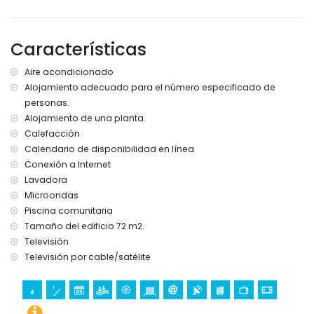
Dormitorios y baños
Características
dormitorio con aire acondicionado, cama tamaño queen
(de 200 por 160 cm) y baño privado
dormitorio con aire acondicionado y 2 camas individuales
Aire acondicionado
(de 200 por 80 cm)
Alojamiento adecuado para el número especificado de
baño con ducha y WC
personas.
Alojamiento de una planta.
Exterior del apartamento
Calefacción
piscina comunitaria
Calendario de disponibilidad en línea
terraza
Conexión a Internet
Más información
Lavadora
Microondas
no se permiten mascotas
Piscina comunitaria
El alojamiento es muy adecuado para familias con niños
Tamaño del edificio 72 m2.
Servicios e instalaciones incluidos en el precio de alquiler del
Televisión
apartamento
Televisión por cable/satélite
internet (WiFi)
aspiradora y plancha con tabla de planchar
Servicios e instalaciones con cargo adicional