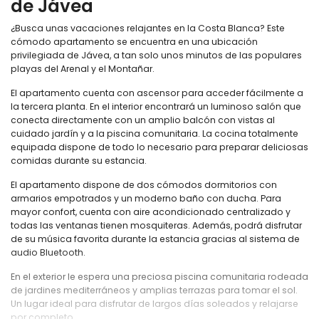
de Jávea
¿Busca unas vacaciones relajantes en la Costa Blanca? Este
cómodo apartamento se encuentra en una ubicación
privilegiada de Jávea, a tan solo unos minutos de las populares
playas del Arenal y el Montañar.
El apartamento cuenta con ascensor para acceder fácilmente a
la tercera planta. En el interior encontrará un luminoso salón que
conecta directamente con un amplio balcón con vistas al
cuidado jardín y a la piscina comunitaria. La cocina totalmente
equipada dispone de todo lo necesario para preparar deliciosas
comidas durante su estancia.
El apartamento dispone de dos cómodos dormitorios con
armarios empotrados y un moderno baño con ducha. Para
mayor confort, cuenta con aire acondicionado centralizado y
todas las ventanas tienen mosquiteras. Además, podrá disfrutar
de su música favorita durante la estancia gracias al sistema de
audio Bluetooth.
En el exterior le espera una preciosa piscina comunitaria rodeada
de jardines mediterráneos y amplias terrazas para tomar el sol.
Un lugar ideal para disfrutar de largos días soleados y relajarse
por completo.