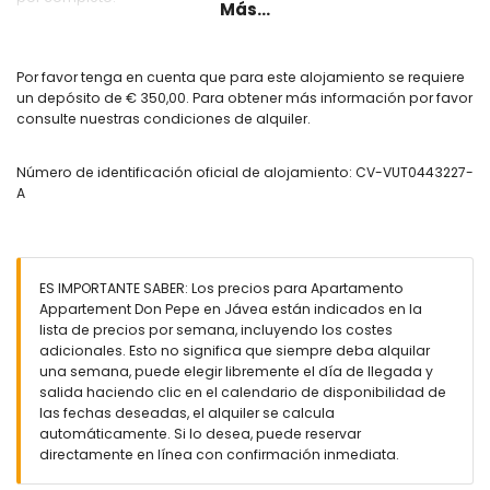
Más...
También se ha pensado en todos los detalles prácticos. El
apartamento dispone de una plaza de aparcamiento privada
dentro de un complejo cerrado con puerta de acceso
Por favor tenga en cuenta que para este alojamiento se requiere
automática. El supermercado, restaurantes, terrazas acogedoras
un depósito de € 350,00. Para obtener más información por favor
y diversos servicios se encuentran a poca distancia a pie.
consulte nuestras condiciones de alquiler.
Tanto si busca unas vacaciones tranquilas junto al mar, una
Número de identificación oficial de alojamiento: CV-VUT0443227-
escapada activa o descubrir el encanto de Jávea, este
A
apartamento es la base perfecta para disfrutar de una
maravillosa estancia en la costa española.
Interior del apartamento
ES IMPORTANTE SABER: Los precios para Apartamento
sala de estar con aire acondicionado y televisión
Appartement Don Pepe en Jávea están indicados en la
balcón
lista de precios por semana, incluyendo los costes
2 dormitorios y 1 baño
adicionales. Esto no significa que siempre deba alquilar
televisión por cable
una semana, puede elegir libremente el día de llegada y
lavadora en la cocina
salida haciendo clic en el calendario de disponibilidad de
Cocina
las fechas deseadas, el alquiler se calcula
automáticamente. Si lo desea, puede reservar
cocina con horno eléctrico y de gas, microondas,
directamente en línea con confirmación inmediata.
refrigerador, congelador, tetera eléctrica, tostadora y
extractor de jugos