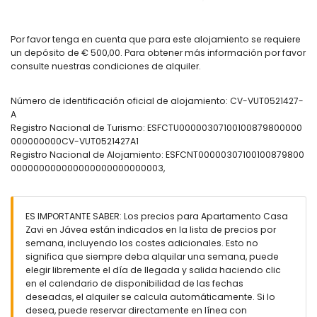
(que miden 200 por 80cm) y baño en suite
baño en suite con lavabo individual, ducha y inodoro
baño con lavabo individual, combinación de
Por favor tenga en cuenta que para este alojamiento se requiere
bañera/ducha e inodoro
un depósito de € 500,00. Para obtener más información por favor
consulte nuestras condiciones de alquiler.
Exterior del apartamento
piscina comunitaria
Número de identificación oficial de alojamiento: CV-VUT0521427-
jardín con césped y árboles, y mobiliario de jardín con
A
tumbonas
Registro Nacional de Turismo: ESFCTU00000307100100879800000
jardín comunitario con césped y árboles
000000000CV-VUT0521427A1
2 terrazas
Registro Nacional de Alojamiento: ESFCNT00000307100100879800
ducha exterior
000000000000000000000000003,
área de estar exterior
plaza de aparcamiento cubierta privada
Más información
ES IMPORTANTE SABER: Los precios para Apartamento Casa
Zavi en Jávea están indicados en la lista de precios por
no se permiten mascotas
semana, incluyendo los costes adicionales. Esto no
El edificio donde se encuentra el alojamiento tiene
significa que siempre deba alquilar una semana, puede
ascensor.
elegir libremente el día de llegada y salida haciendo clic
El alojamiento es muy adecuado para familias con niños
en el calendario de disponibilidad de las fechas
deseadas, el alquiler se calcula automáticamente. Si lo
Instalaciones y servicios incluidos en el precio del alquiler del
desea, puede reservar directamente en línea con
apartamento