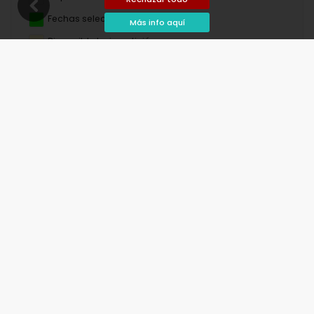
Fechas seleccionadas
Más info aquí
Disponible bajo petición
Precios a consultar
Llegada no permitida
Salida no permitida
No disponible
agosto de 2026
lu
ma
mi
ju
vi
sá
do
1
2
3
4
5
6
7
8
9
10
11
12
13
14
15
16