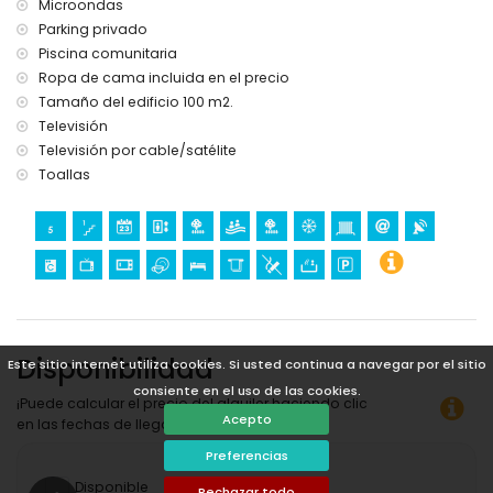
Microondas
Parking privado
Piscina comunitaria
Ropa de cama incluida en el precio
Tamaño del edificio 100 m2.
Televisión
Televisión por cable/satélite
Toallas
Disponibilidad
Este sitio internet utiliza cookies. Si usted continua a navegar por el sitio
consiente en el uso de las cookies.
¡Puede calcular el precio del alquiler haciendo clic
Acepto
en las fechas de llegada y salida deseadas!
Preferencias
Disponible
Rechazar todo