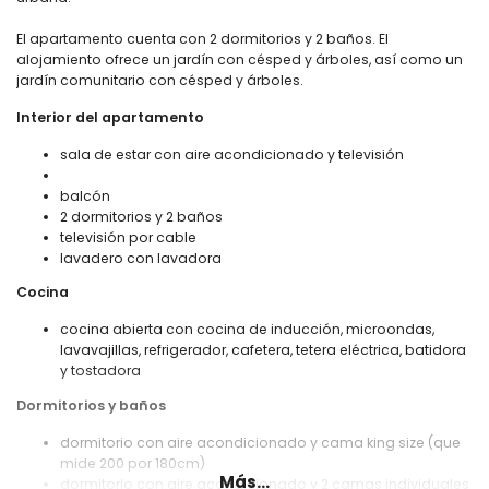
El apartamento cuenta con 2 dormitorios y 2 baños. El
alojamiento ofrece un jardín con césped y árboles, así como un
jardín comunitario con césped y árboles.
Interior del apartamento
sala de estar con aire acondicionado y televisión
balcón
2 dormitorios y 2 baños
televisión por cable
lavadero con lavadora
Cocina
cocina abierta con cocina de inducción, microondas,
lavavajillas, refrigerador, cafetera, tetera eléctrica, batidora
y tostadora
Dormitorios y baños
dormitorio con aire acondicionado y cama king size (que
mide 200 por 180cm)
Más...
dormitorio con aire acondicionado y 2 camas individuales