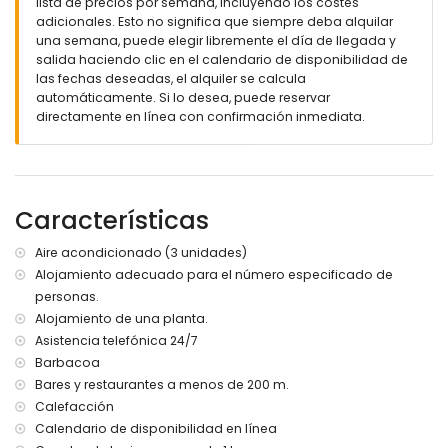
lista de precios por semana, incluyendo los costes
adicionales. Esto no significa que siempre deba alquilar
Cocina exterior con barbacoa
una semana, puede elegir libremente el día de llegada y
salida haciendo clic en el calendario de disponibilidad de
Aparcamiento junto a la casa
las fechas deseadas, el alquiler se calcula
automáticamente. Si lo desea, puede reservar
Información adicional:
directamente en línea con confirmación inmediata.
Wi-Fi
Sofá cama para una persona (bajo petición)
Ropa de cama y toallas incluidas
Características
Cuna y trona disponibles bajo petición
Aire acondicionado (3 unidades)
Alojamiento adecuado para el número especificado de
personas.
Alojamiento de una planta.
Asistencia telefónica 24/7
Barbacoa
Bares y restaurantes a menos de 200 m.
Calefacción
Calendario de disponibilidad en línea