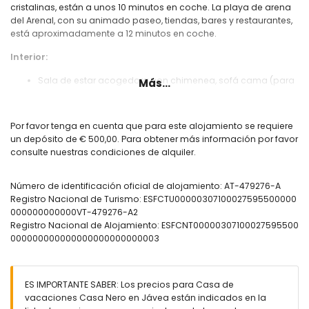
cristalinas, están a unos 10 minutos en coche. La playa de arena
del Arenal, con su animado paseo, tiendas, bares y restaurantes,
está aproximadamente a 12 minutos en coche.
Interior:
Sala de estar acogedora con chimenea, sofá cama (para
Más...
una persona, bajo petición) y TV con Google Chromecast
Comedor con acceso a la terraza
Por favor tenga en cuenta que para este alojamiento se requiere
un depósito de € 500,00. Para obtener más información por favor
Cocina totalmente equipada con lavavajillas
consulte nuestras condiciones de alquiler.
3 dormitorios, cada uno con cama doble y aire
acondicionado
Número de identificación oficial de alojamiento: AT-479276-A
Registro Nacional de Turismo: ESFCTU00000307100027595500000
3 baños con ducha e inodoro (uno de los baños también
000000000000VT-479276-A2
es accesible desde la terraza)
Registro Nacional de Alojamiento: ESFCNT00000307100027595500
Lavadora
000000000000000000000000003
Exterior:
Piscina privada con ducha exterior y tumbonas
ES IMPORTANTE SABER: Los precios para Casa de
vacaciones Casa Nero en Jávea están indicados en la
Amplia terraza con zona de estar y comedor