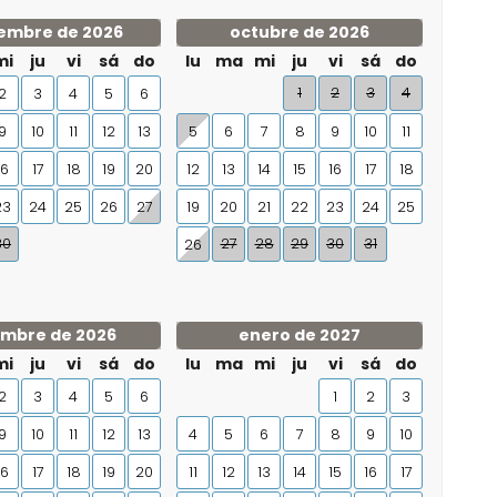
embre de 2026
octubre de 2026
mi
ju
vi
sá
do
lu
ma
mi
ju
vi
sá
do
1
2
3
4
2
3
4
5
6
9
10
11
12
13
5
6
7
8
9
10
11
16
17
18
19
20
12
13
14
15
16
17
18
23
24
25
26
27
19
20
21
22
23
24
25
30
27
28
29
30
31
26
embre de 2026
enero de 2027
mi
ju
vi
sá
do
lu
ma
mi
ju
vi
sá
do
2
3
4
5
6
1
2
3
9
10
11
12
13
4
5
6
7
8
9
10
16
17
18
19
20
11
12
13
14
15
16
17