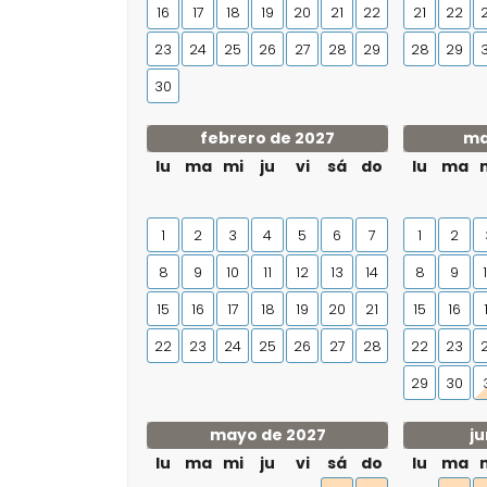
16
17
18
19
20
21
22
21
22
23
24
25
26
27
28
29
28
29
30
febrero de 2027
ma
lu
ma
mi
ju
vi
sá
do
lu
ma
1
2
3
4
5
6
7
1
2
8
9
10
11
12
13
14
8
9
15
16
17
18
19
20
21
15
16
22
23
24
25
26
27
28
22
23
29
30
mayo de 2027
ju
lu
ma
mi
ju
vi
sá
do
lu
ma