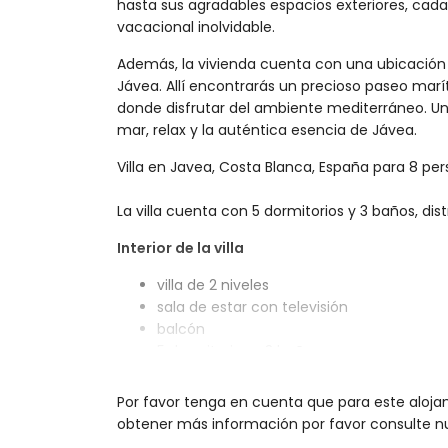
hasta sus agradables espacios exteriores, cada
vacacional inolvidable.
Además, la vivienda cuenta con una ubicación p
Jávea. Allí encontrarás un precioso paseo marí
donde disfrutar del ambiente mediterráneo. Un
mar, relax y la auténtica esencia de Jávea.
Villa en Javea, Costa Blanca, España para 8 per
La villa cuenta con 5 dormitorios y 3 baños, dist
Interior de la villa
villa de 2 niveles
sala de estar con televisión
balcón
5 dormitorios y 3 baños
lavadora en la cocina
Por favor tenga en cuenta que para este aloja
Cocina
obtener más información por favor consulte nu
cocina abierta con lavavajillas y cafetera