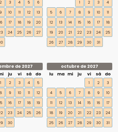
2
3
4
5
6
1
2
3
4
9
10
11
12
13
5
6
7
8
9
10
11
16
17
18
19
20
12
13
14
15
16
17
18
23
24
25
26
27
19
20
21
22
23
24
25
30
26
27
28
29
30
31
embre de 2027
octubre de 2027
mi
ju
vi
sá
do
lu
ma
mi
ju
vi
sá
do
1
2
3
4
5
1
2
3
8
9
10
11
12
4
5
6
7
8
9
10
15
16
17
18
19
11
12
13
14
15
16
17
22
23
24
25
26
18
19
20
21
22
23
24
29
30
25
26
27
28
29
30
31