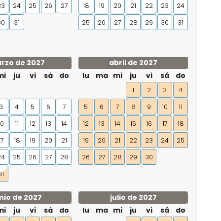
23
24
25
26
27
18
19
20
21
22
23
24
30
31
25
26
27
28
29
30
31
rzo de 2027
abril de 2027
mi
ju
vi
sá
do
lu
ma
mi
ju
vi
sá
do
1
2
3
4
3
4
5
6
7
5
6
7
8
9
10
11
10
11
12
13
14
12
13
14
15
16
17
18
17
18
19
20
21
19
20
21
22
23
24
25
24
25
26
27
28
26
27
28
29
30
31
nio de 2027
julio de 2027
mi
ju
vi
sá
do
lu
ma
mi
ju
vi
sá
do