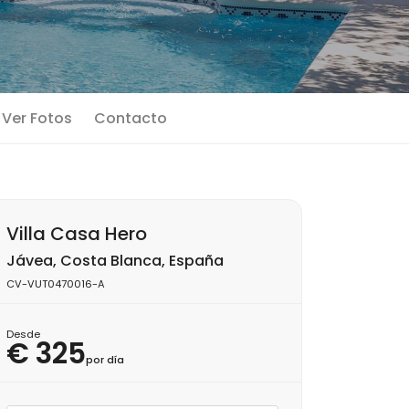
Ver Fotos
Contacto
Villa Casa Hero
Jávea, Costa Blanca, España
CV-VUT0470016-A
Desde
€ 325
por día