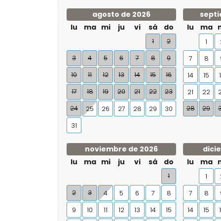
agosto de 2026
septi
lu
ma
mi
ju
vi
sá
do
lu
ma
1
2
1
3
4
5
6
7
8
9
7
8
10
11
12
13
14
15
16
14
15
17
18
19
20
21
22
23
21
22
24
28
29
25
26
27
28
29
30
31
noviembre de 2026
dici
lu
ma
mi
ju
vi
sá
do
lu
ma
1
1
2
3
4
5
6
7
8
7
8
9
10
11
12
13
14
15
14
15