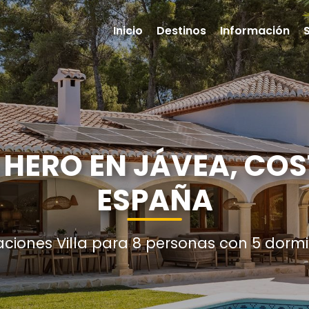
Inicio
Destinos
Información
 HERO EN JÁVEA, CO
ESPAÑA
aciones Villa para 8 personas con 5 dormi