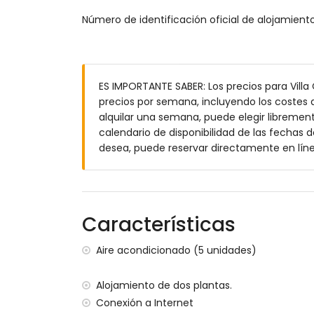
Número de identificación oficial de alojamie
Dormitorios y baños
dormitorio con aire acondicionado y so
dormitorio con aire acondicionado y cam
2 dormitorios, cada uno con cama king s
ES IMPORTANTE SABER: Los precios para Villa
dormitorio con aire acondicionado y cam
precios por semana, incluyendo los costes a
baño en suite con inodoro
alquilar una semana, puede elegir libremente
baño adicional
calendario de disponibilidad de las fechas d
baño con inodoro
desea, puede reservar directamente en lín
Más información
no se permiten mascotas
El alojamiento es muy adecuado para fam
Características
Instalaciones y servicios incluidos en el precio
Aire acondicionado (5 unidades)
internet (WiFi)
plancha y tabla de planchar
Alojamiento de dos plantas.
Instalaciones y servicios con cargo adiciona
Conexión a Internet