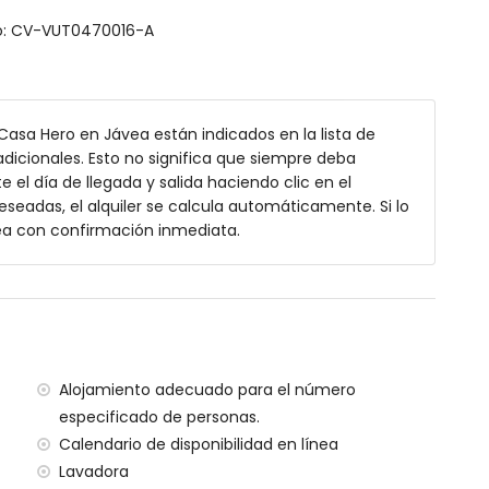
nto: CV-VUT0470016-A
fá cama
a king size (que mide 200 por 180cm)
ize (que mide 200 por 180cm)
 Casa Hero en Jávea están indicados en la lista de
a king size (que mide 210 por 180cm)
dicionales. Esto no significa que siempre deba
 el día de llegada y salida haciendo clic en el
eseadas, el alquiler se calcula automáticamente. Si lo
ea con confirmación inmediata.
ilias con niños
 de alquiler de la villa
Alojamiento adecuado para el número
especificado de personas.
Calendario de disponibilidad en línea
l
Lavadora