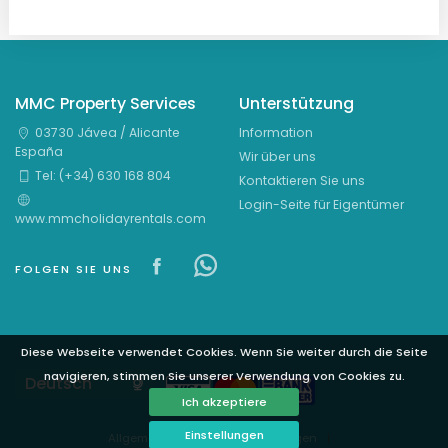
MMC Property Services
Unterstützung
03730 Jávea / Alicante
Information
España
Wir über uns
Tel: (+34) 630 168 804
Kontaktieren Sie uns
Login-Seite für Eigentümer
www.mmcholidayrentals.com
Visit our Facebook page
Visit our Facebowhatsapp
FOLGEN SIE UNS
Diese Webseite verwendet Cookies. Wenn Sie weiter durch die Seite
navigieren, stimmen Sie unserer Verwendung von Cookies zu.
Languages
Ich akzeptiere
Einstellungen
Allgemeine Buchungsbedingungen