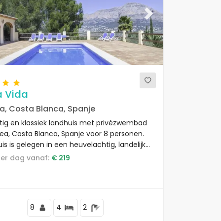
ous
Next
a Vida
a, Costa Blanca, Spanje
tig en klassiek landhuis met privézwembad
vea, Costa Blanca, Spanje voor 8 personen.
is is gelegen in een heuvelachtig, landelijk
rijk gebied.
s per dag vanaf:
€ 219
8
4
2