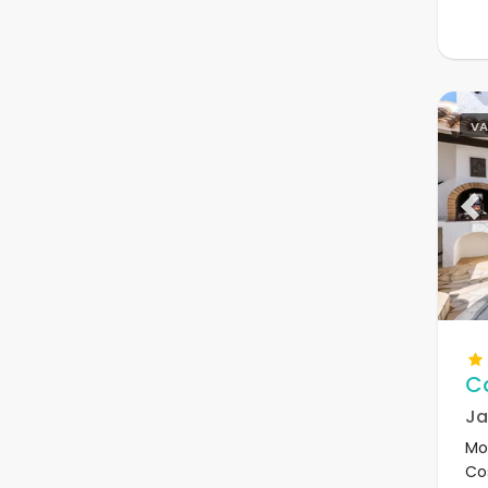
VA
Pr
C
Ja
Mo
Co