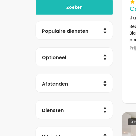
C
Ja
Bea
Populaire diensten
Bl
per
he
P
Optioneel
Afstanden
Diensten
AP