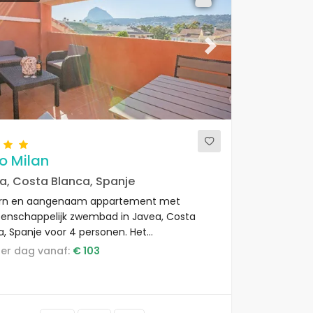
ous
Next
o Milan
a, Costa Blanca, Spanje
rn en aangenaam appartement met
nschappelijk zwembad in Javea, Costa
a, Spanje voor 4 personen. Het
tement is gelegen in een kust- en stedelijk
s per dag vanaf:
€ 103
d, dicht bij supermarkten en op 1 km van
nyar strand.