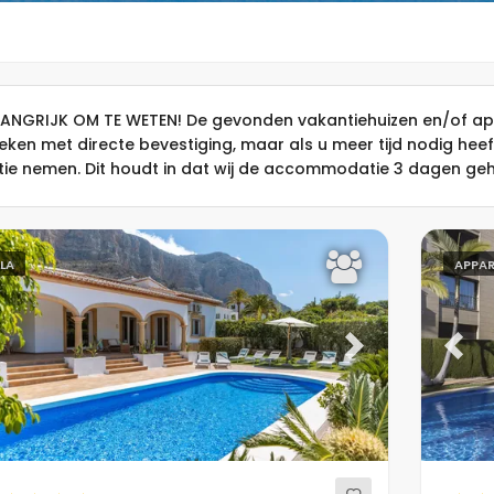
LANGRIJK OM TE WETEN! De gevonden vakantiehuizen en/of ap
eken met directe bevestiging, maar als u meer tijd nodig hee
tie nemen. Dit houdt in dat wij de accommodatie 3 dagen gehe
LLA
APPA
evious
Next
Previ