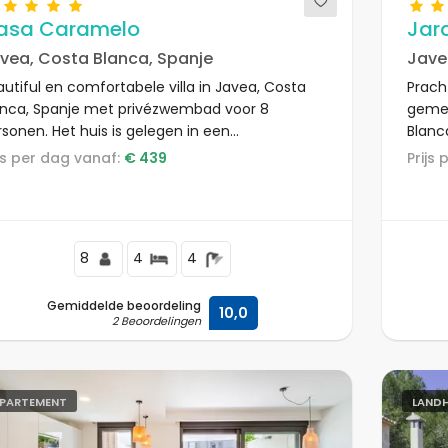
asa Caramelo
Jar
vea, Costa Blanca, Spanje
Jave
utiful en comfortabele villa in Javea, Costa
Prach
anca, Spanje met privézwembad voor 8
gemee
sonen. Het huis is gelegen in een
Blanc
uvelachtige en residentiële omgeving.
appar
rijs per dag vanaf:
€ 439
Prij
woonw
8
4
4
Gemiddelde beoordeling
10,0
2 Beoordelingen
PARTEMENT
LANDH