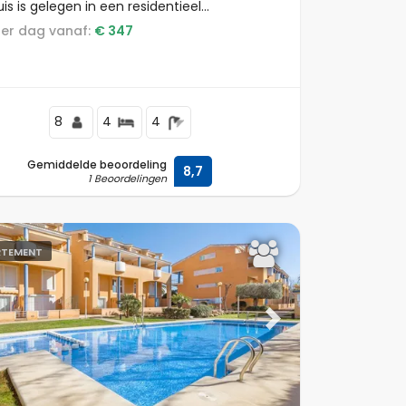
is is gelegen in een residentieel
dgebied, dichtbij supermarkten en op 2 km
s per dag vanaf:
€ 347
aya El Arenal strand.
8
4
4
Gemiddelde beoordeling
8,7
1 Beoordelingen
RTEMENT
ous
Next