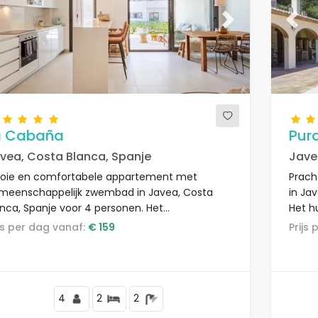
evious
Next
Previ
a Cabaña
Pur
vea, Costa Blanca, Spanje
Jave
oie en comfortabele appartement met
Prach
meenschappelijk zwembad in Javea, Costa
in Ja
anca, Spanje voor 4 personen. Het
Het hu
partement is gelegen in een residentieel
en bos
rijs per dag vanaf:
€ 159
Prij
andgebied, dicht bij restaurants en bars,
nkels en supermarkten, en op 200 m van
nal Strand.
4
2
2