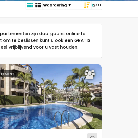
1
2
>
>>
partementen zijn doorgaans online te
ft om te beslissen kunt u ook een GRATIS
el vrijblijvend voor u vast houden.
RTEMENT
ous
Next