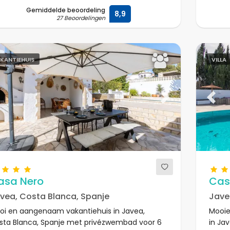
Gemiddelde beoordeling
8,9
27 Beoordelingen
KANTIEHUIS
VILLA
evious
Next
Previ
asa Nero
Cas
vea, Costa Blanca, Spanje
Jave
oi en aangenaam vakantiehuis in Javea,
Mooie
sta Blanca, Spanje met privézwembad voor 6
in Ja