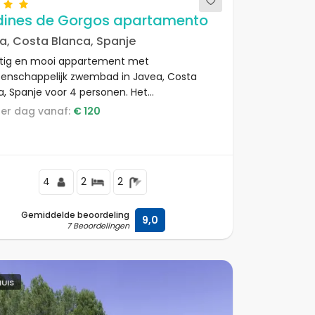
dines de Gorgos apartamento
a, Costa Blanca, Spanje
tig en mooi appartement met
nschappelijk zwembad in Javea, Costa
a, Spanje voor 4 personen. Het
tement is gelegen in een resort, in een
s per dag vanaf:
€ 120
ijk en op 1 km van het Muntanyar strand.
4
2
2
Gemiddelde beoordeling
9,0
7 Beoordelingen
UIS