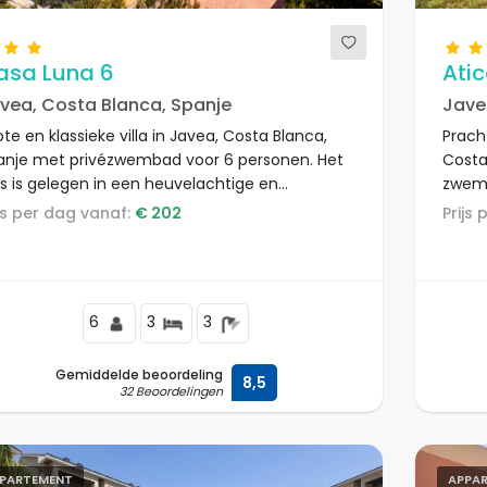
asa Luna 6
Atic
vea, Costa Blanca, Spanje
Jave
te en klassieke villa in Javea, Costa Blanca,
Prach
anje met privézwembad voor 6 personen. Het
Costa
is is gelegen in een heuvelachtige en
zwemb
identiële badplaats, dicht bij restaurants en
geleg
rijs per dag vanaf:
€ 202
Prij
rs en op 25 m van het Barraca Portixol-strand.
op 50
6
3
3
Gemiddelde beoordeling
8,5
32 Beoordelingen
PARTEMENT
APPA