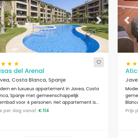
evious
Next
Previ
isas del Arenal
Atic
vea, Costa Blanca, Spanje
Jave
dern en luxueus appartement in Javea, Costa
Mode
anca, Spanje met gemeenschappelijk
gemee
embad voor 4 personen. Het appartement is
Blanc
egen in een urban strandgebied, dicht bij
appar
rijs per dag vanaf:
€ 114
Prij
staurants en bars, winkels en supermarkten, en
gebie
t op 50 m van het Arenal Javea strand.
Munta