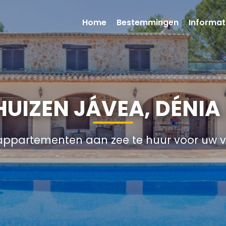
Home
Bestemmingen
Informat
HUIZEN JÁVEA, DÉNIA
n appartementen aan zee te huur voor uw v