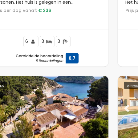
sonen. Het huis is gelegen in een
Het hu
uvelachtige en residentiële omgeving, dichtbij
stran
rijs per dag vanaf:
€ 236
Prij
staurants en bars, en op 4 km van het Cala
van Pl
rraca strand.
6
3
3
Gemiddelde beoordeling
8,7
8 Beoordelingen
LLA
APPA
evious
Next
Previ