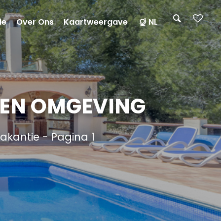
ie
Over Ons
Kaartweergave
NL
 EN OMGEVING
akantie - Pagina 1