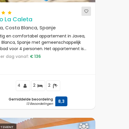
o La Caleta
a, Costa Blanca, Spanje
tig en comfortabel appartement in Javea,
 Blanca, Spanje met gemeenschappelijk
ad voor 4 personen. Het appartement is
en in een residentieel strandgebied en ligt
s per dag vanaf:
€ 136
0 m van het La Caleta-strand.
4
2
2
Gemiddelde beoordeling
8,3
13 Beoordelingen
RTEMENT