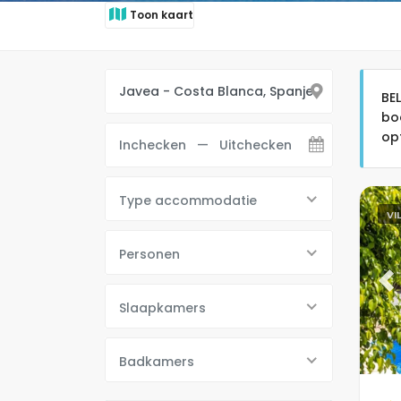
Toon kaart
BE
bo
op
Type accommodatie
VI
Personen
Pr
Slaapkamers
Badkamers