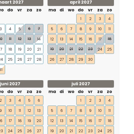
aart 2027
april 2027
wo
do
vr
za
zo
ma
di
wo
do
vr
za
zo
1
2
3
4
6
7
3
4
5
5
6
7
8
9
10
11
10
11
12
13
18
14
12
13
14
15
16
17
19
20
21
22
23
17
18
19
20
21
24
25
24
25
26
27
28
26
27
28
29
30
31
juni 2027
juli 2027
wo
do
vr
za
zo
ma
di
wo
do
vr
za
zo
2
3
4
5
6
1
2
3
4
9
10
11
12
13
5
6
7
8
9
10
11
16
17
18
19
20
12
13
14
15
16
17
18
23
24
25
26
27
19
20
21
22
23
24
25