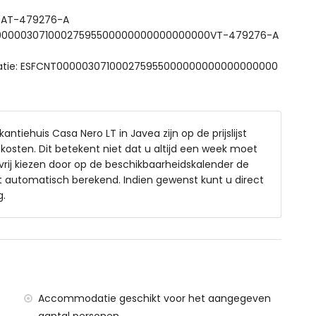
bedden
: AT-479276-A
CTU00000307100027595500000000000000000VT-479276-A
datie: ESFCNT000003071000275955000000000000000000
raag
ntiehuis Casa Nero LT in Javea zijn op de prijslijst
osten. Dit betekent niet dat u altijd een week moet
rij kiezen door op de beschikbaarheidskalender de
t automatisch berekend. Indien gewenst kunt u direct
g.
Accommodatie geschikt voor het aangegeven