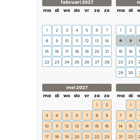
februari 2027
m
ma
di
wo
do
vr
za
zo
ma
di
1
2
3
4
5
6
7
1
2
8
9
8
9
10
11
12
13
14
15
16
17
18
19
20
21
15
16
22
23
24
25
26
27
28
22
23
29
30
mei 2027
ma
di
wo
do
vr
za
zo
ma
di
1
2
1
3
4
5
6
7
8
9
7
8
10
11
12
13
14
15
16
14
15
17
18
19
20
21
22
23
21
22