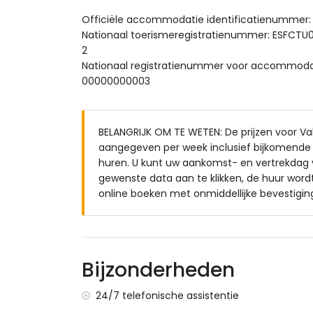
Privé zwembad met buitendouche en lig
Ruim terras met zit- en eetgedeelte
Officiële accommodatie identificatienummer
Buitenkeuken met barbecue
Nationaal toerismeregistratienummer: ESF
Parkeerplaats voor het huis
2
Nationaal registratienummer voor accommo
Extra informatie:
00000000003
Wifi
Slaapbank voor één persoon en op aanv
Bedlinnen en handdoeken inbegrepen
BELANGRIJK OM TE WETEN: De prijzen voor Vaka
Kinderbedje en kinderstoel (op aanvraag)
aangegeven per week inclusief bijkomende k
huren. U kunt uw aankomst- en vertrekdag v
gewenste data aan te klikken, de huur word
online boeken met onmiddellijke bevestigin
Bijzonderheden
24/7 telefonische assistentie