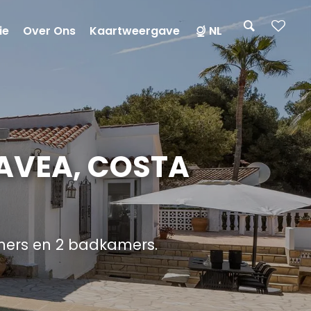
ie
Over Ons
Kaartweergave
NL
JAVEA, COSTA
mers en 2 badkamers.