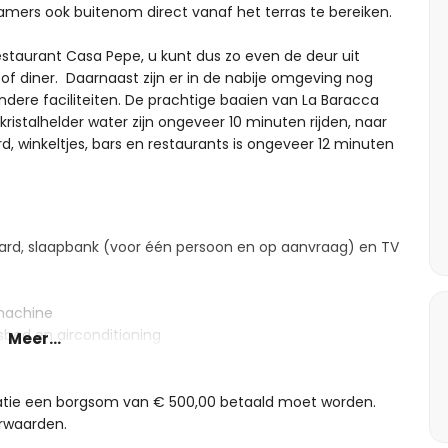
amers ook buitenom direct vanaf het terras te bereiken.
restaurant Casa Pepe, u kunt dus zo even de deur uit
h of diner. Daarnaast zijn er in de nabije omgeving nog
ndere faciliteiten. De prachtige baaien van La Baracca
istalhelder water zijn ongeveer 10 minuten rijden, naar
d, winkeltjes, bars en restaurants is ongeveer 12 minuten
rd, slaapbank (voor één persoon en op aanvraag) en TV
machine
bed en airconditioning
Meer...
t (één badkamer is ook vanaf het terras te bereiken)
tie een borgsom van € 500,00 betaald moet worden.
orwaarden.