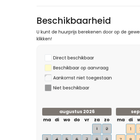
Beschikbaarheid
U kunt de huurprijs berekenen door op de gew
klikken!
Direct beschikbaar
Beschikbaar op aanvraag
Aankomst niet toegestaan
Niet beschikbaar
augustus 2026
sep
ma
di
wo
do
vr
za
zo
ma
di
1
2
1
3
4
5
6
7
8
9
7
8