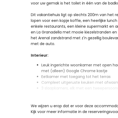
voor uw gemak is het toilet in één van de badk
Dit vakantiehuis ligt op slechts 200m van het 
lopen voor een kopje koffie, een heerlijke lunc
enkele restaurants, een kleine supermarkt en a
en La Granadella met mooie kiezelstranden en kr
het Arenal zandstrand met z'n gezellig boulevar
met de auto.
Interieur:
Leuk ingerichte woonkamer met open haa
met (alleen) Google Chrome kastje
Eetkamer met toegang tot het terras
Compleet uitgeruste keuken met afwas
3 slaapkamers, elk met een tweepersoons
3 badkamers, elk met een douche en toile
Wasmachine
We wijzen u erop dat er voor deze accommoda
Exterieur:
Kijk voor meer informatie in de reserveringsvo