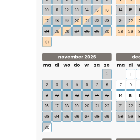
10
11
12
13
14
14
15
15
16
18
19
22
23
21
17
20
21
22
24
27
28
29
25
26
30
28
29
31
november 2026
de
ma
di
wo
do
vr
za
zo
ma
di
1
1
2
3
4
5
6
7
8
7
8
9
10
11
12
13
14
15
14
15
16
17
18
19
20
21
22
21
22
23
24
25
26
27
28
29
28
29
30