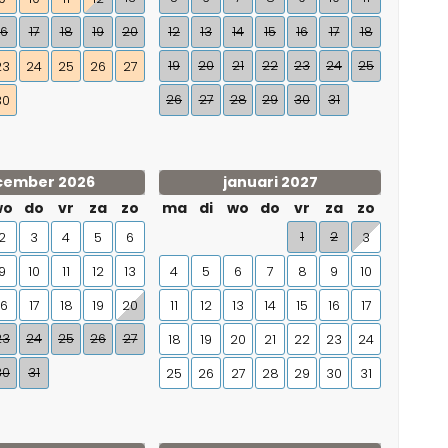
16
17
18
19
20
12
13
14
15
16
17
18
19
20
21
22
23
24
25
23
24
25
26
27
26
27
28
29
30
31
30
cember 2026
januari 2027
wo
do
vr
za
zo
ma
di
wo
do
vr
za
zo
1
2
2
3
4
5
6
3
9
10
11
12
13
4
5
6
7
8
9
10
16
17
18
19
20
11
12
13
14
15
16
17
23
24
25
26
27
18
19
20
21
22
23
24
30
31
25
26
27
28
29
30
31