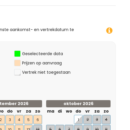
enste aankomst- en vertrekdatum te
Geselecteerde data
Prijzen op aanvraag
Vertrek niet toegestaan
tember 2026
oktober 2026
wo
do
vr
za
zo
ma
di
wo
do
vr
za
zo
2
3
4
2
3
4
5
6
1
13
5
6
7
8
9
10
11
9
10
11
12