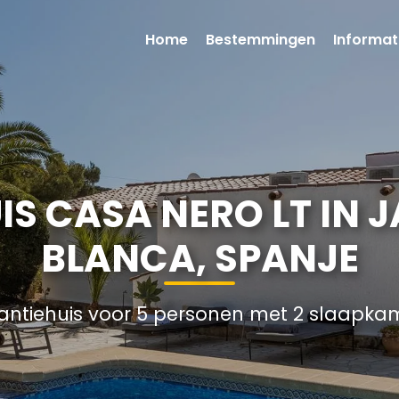
Home
Bestemmingen
Informat
S CASA NERO LT IN 
BLANCA, SPANJE
antiehuis voor 5 personen met 2 slaapka