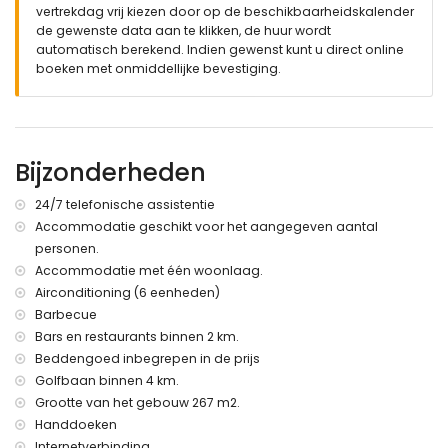
vertrekdag vrij kiezen door op de beschikbaarheidskalender
Badkamer met een douche, een bad en een toilet
de gewenste data aan te klikken, de huur wordt
Badkamer met bad en toilet
automatisch berekend. Indien gewenst kunt u direct online
2 badkamers met een douche en toilet
boeken met onmiddellijke bevestiging.
Exterieur
Privé zwembad met buitendouche en ligbedden
Overdekt terras met zit en eetgedeelte
Buitenkeuken met barbecue en wasmachine
Bijzonderheden
Ruime tuin met gazon en prachtig uitzicht op de berg
Montgo
24/7 telefonische assistentie
Elektrische poorten geven toegang tot de parkeerplaats
Accommodatie geschikt voor het aangegeven aantal
Volledig afgesloten terrein
personen.
Extra informatie
Accommodatie met één woonlaag.
Airconditioning (6 eenheden)
Wifi
Bedlinnen en handdoeken inbegrepen
Barbecue
24/7 nood telefoonnummer
Bars en restaurants binnen 2 km.
(Vloer)verwarming voor de koudere jaargetijden (op
Beddengoed inbegrepen in de prijs
aanvraag en tegen extra betaling)
Golfbaan binnen 4 km.
Zwembadverwarming (op aanvraag en tegen extra
Grootte van het gebouw 267 m2.
betaling)
Handdoeken
Internetverbinding