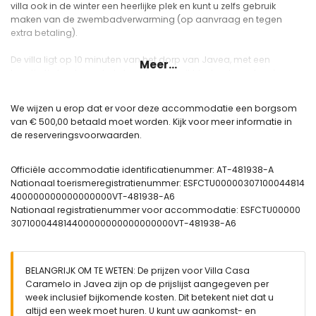
villa ook in de winter een heerlijke plek en kunt u zelfs gebruik
maken van de zwembadverwarming (op aanvraag en tegen
extra betaling).
De villa ligt op 10 minuten van het dorp van Javea, met een
Meer...
kwartiertje bent u op het strand en vanuit hier bent u ook zo in
Denia of het shopping centrum van Ondara.
We wijzen u erop dat er voor deze accommodatie een borgsom
Interieur
van € 500,00 betaald moet worden. Kijk voor meer informatie in
de reserveringsvoorwaarden.
Ruime entree hal
Grote woon-/eetkamer met airconditioning, wifi, TV en open
haard
Officiële accommodatie identificatienummer: AT-481938-A
Zeer ruime keuken met alle apparatuur onder meer een
Nationaal toerismeregistratienummer: ESFCTU00000307100044814
afwasmachine, magnetron, koelkast, elektrische kookplaat,
400000000000000000VT-481938-A6
koffiezet apparaat etc.
Nationaal registratienummer voor accommodatie: ESFCTU00000
Gasten toilet
307100044814400000000000000000VT-481938-A6
Hoofd slaapkamer met twee persoonsbed, air conditioning
en badkamer ensuite
Slaapkamer met twee persoonsbed, zithoek, eigen entree,
BELANGRIJK OM TE WETEN: De prijzen voor Villa Casa
air conditioning en badkamer ensuite
Caramelo in Javea zijn op de prijslijst aangegeven per
Slaapkamer met twee persoonsbed en air conditioning
week inclusief bijkomende kosten. Dit betekent niet dat u
Slaapkamer met twee eenpersoonsbedden en air
altijd een week moet huren. U kunt uw aankomst- en
conditioning