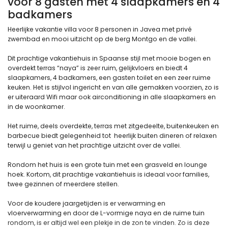
voor 8 gasten met 4 slaapkamers en 4
badkamers
Heerlijke vakantie villa voor 8 personen in Javea met privé
zwembad en mooi uitzicht op de berg Montgo en de vallei.
Dit prachtige vakantiehuis in Spaanse stijl met mooie bogen en
overdekt terras “naya” is zeer ruim, gelijkvloers en biedt 4
slaapkamers, 4 badkamers, een gasten toilet en een zeer ruime
keuken. Het is stijlvol ingericht en van alle gemakken voorzien, zo is
er uiteraard Wifi maar ook airconditioning in alle slaapkamers en
in de woonkamer.
Het ruime, deels overdekte, terras met zitgedeelte, buitenkeuken en
barbecue biedt gelegenheid tot heerlijk buiten dineren of relaxen
terwijl u geniet van het prachtige uitzicht over de vallei.
Rondom het huis is een grote tuin met een grasveld en lounge
hoek. Kortom, dit prachtige vakantiehuis is ideaal voor families,
twee gezinnen of meerdere stellen.
Voor de koudere jaargetijden is er verwarming en
vloerverwarming en door de L-vormige naya en de ruime tuin
rondom, is er altijd wel een plekje in de zon te vinden. Zo is deze