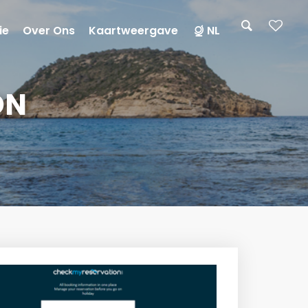
ie
Over Ons
Kaartweergave
NL
ON