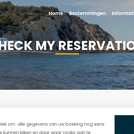
Home
Bestemmingen
Informat
HECK MY RESERVATI
plek om alle gegevens van uw boeking nog eens
e kunnen kijken en daar waar nodig aan te