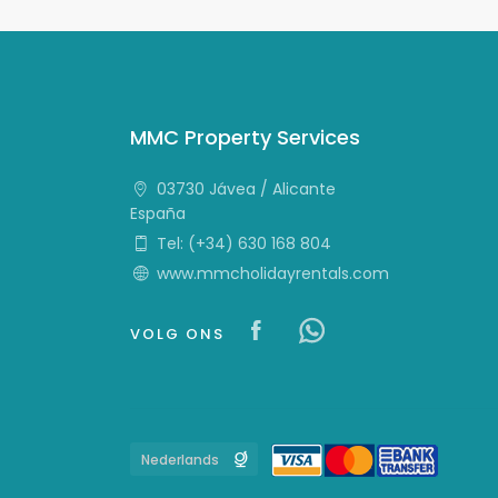
MMC Property Services
03730 Jávea / Alicante
España
Tel: (+34) 630 168 804
www.mmcholidayrentals.com
Visit our Facebook
Visit our Fac
VOLG ONS
Languages