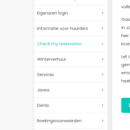
vull
Eigenaren login
Gas
in 
Informatie voor huurders
hier
Check my reservation
boe
Let 
Winterverhuur
gem
ema
Services
heef
Javea
Denia
Boekingsvoorwaarden