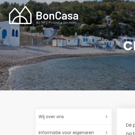
C
Wij over ons
Dé 
Informatie voor eigenaren
na t