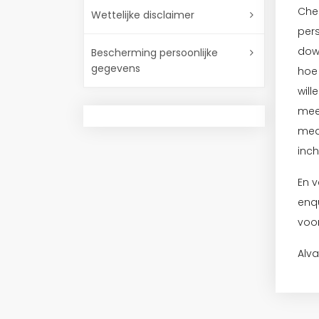
Che
Wettelijke disclaimer
per
down
Bescherming persoonlijke
gegevens
hoe
will
mee
mede
inc
En v
enqu
voor
Alva